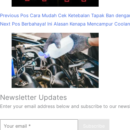
Previous
Pos
Cara Mudah Cek Ketebalan Tapak Ban dengan 
Next
Pos
Berbahaya! Ini Alasan Kenapa Mencampur Coolant
Newsletter Updates
Enter your email address below and subscribe to our newsl
Subscribe