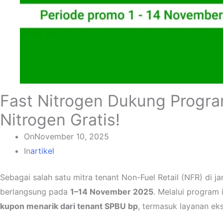
Fast Nitrogen Dukung Progr
Nitrogen Gratis!
On
November 10, 2025
In
artikel
Sebagai salah satu mitra tenant Non-Fuel Retail (NFR) di j
berlangsung pada
1–14 November 2025
. Melalui program
kupon menarik dari tenant SPBU bp
, termasuk layanan eks