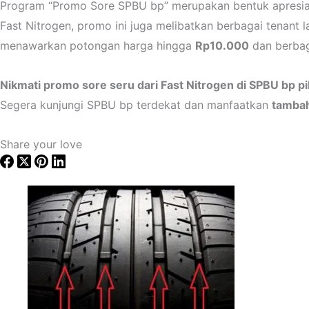
Program “Promo Sore SPBU bp” merupakan bentuk apresia
Fast Nitrogen, promo ini juga melibatkan berbagai tenant l
menawarkan potongan harga hingga
Rp10.000
dan berbag
Nikmati promo sore seru dari Fast Nitrogen di SPBU bp pi
Segera kunjungi SPBU bp terdekat dan manfaatkan
tambah
Share your love