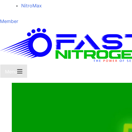
NitroMax
Member
Menu