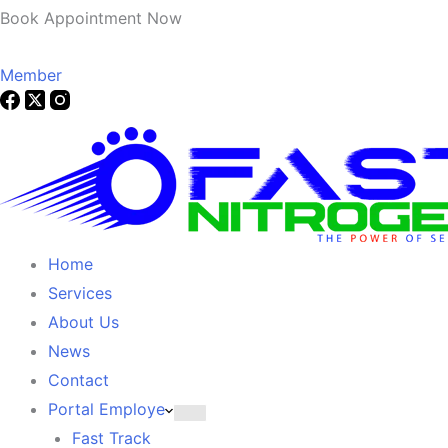
Book Appointment Now
Member
Home
Services
About Us
News
Contact
Portal Employe
Fast Track