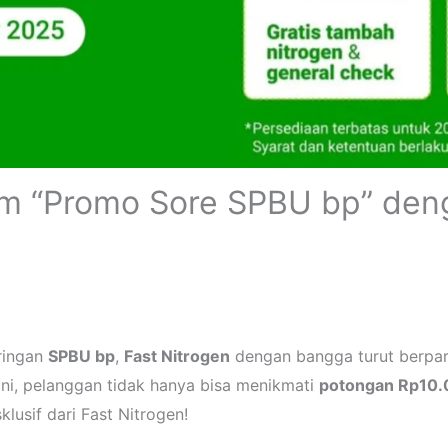
am “Promo Sore SPBU bp” de
aringan
SPBU bp
,
Fast Nitrogen
dengan bangga turut berpar
 ini, pelanggan tidak hanya bisa menikmati
potongan Rp10
klusif dari Fast Nitrogen!