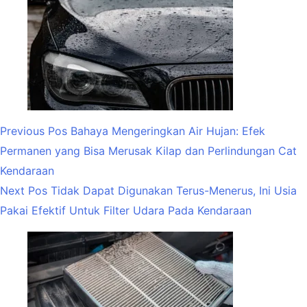
Previous
Pos
Bahaya Mengeringkan Air Hujan: Efek
Permanen yang Bisa Merusak Kilap dan Perlindungan Cat
Kendaraan
Next
Pos
Tidak Dapat Digunakan Terus-Menerus, Ini Usia
Pakai Efektif Untuk Filter Udara Pada Kendaraan