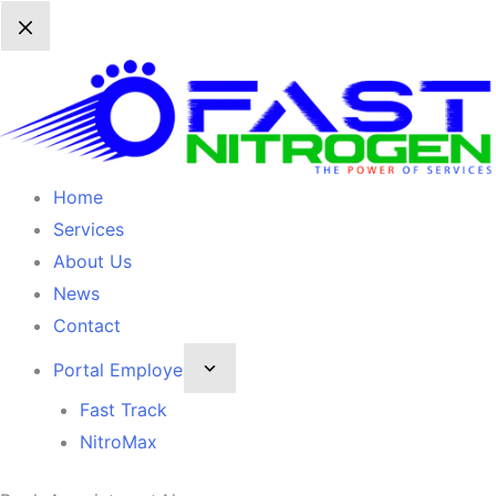
Home
Services
About Us
News
Contact
Portal Employe
Fast Track
NitroMax