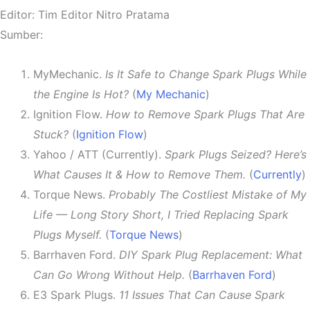
Editor: Tim Editor Nitro Pratama
Sumber:
MyMechanic.
Is It Safe to Change Spark Plugs While
the Engine Is Hot?
(
My Mechanic
)
Ignition Flow.
How to Remove Spark Plugs That Are
Stuck?
(
Ignition Flow
)
Yahoo / ATT (Currently).
Spark Plugs Seized? Here’s
What Causes It & How to Remove Them.
(
Currently
)
Torque News.
Probably The Costliest Mistake of My
Life — Long Story Short, I Tried Replacing Spark
Plugs Myself.
(
Torque News
)
Barrhaven Ford.
DIY Spark Plug Replacement: What
Can Go Wrong Without Help.
(
Barrhaven Ford
)
E3 Spark Plugs.
11 Issues That Can Cause Spark