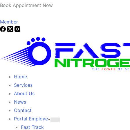
Book Appointment Now
Member
Home
Services
About Us
News
Contact
Portal Employe
Fast Track