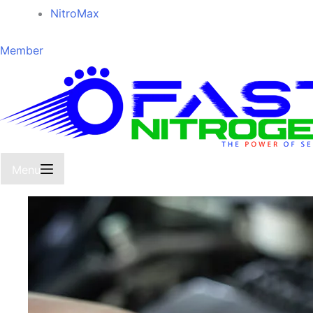
NitroMax
Member
Menu