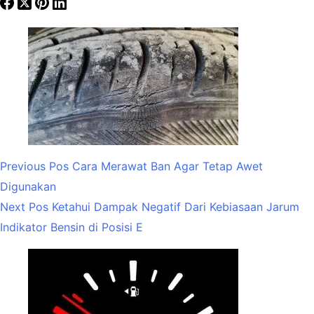
Previous
Pos
Cara Merawat Ban Agar Tetap Awet
Digunakan
Next
Pos
Ketahui Dampak Negatif Dari Kebiasaan Jarum
Indikator Bensin di Posisi E