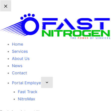
Home
Services
About Us
News
Contact
Portal Employe
Fast Track
NitroMax